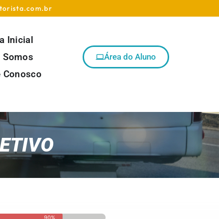
torista.com.br
 Inicial
 Somos
Área do Aluno
e Conosco
ETIVO
90%