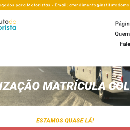
gados para Motoristas - Email: atendimento@institutodomo
Página
Quem
Fal
LIZAÇÃO MATRÍCULA COL
ESTAMOS QUASE LÁ!