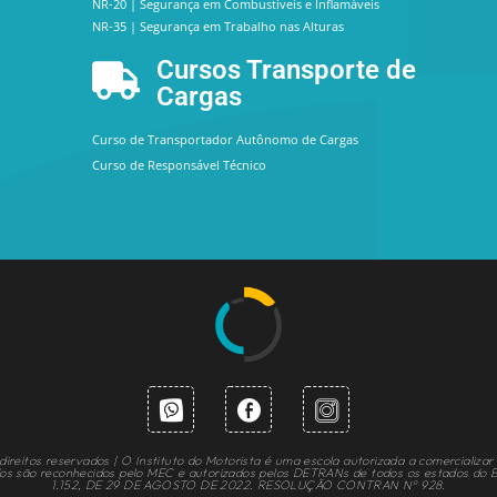
NR-20 | Segurança em Combustíveis e Inflamáveis
NR-35 | Segurança em Trabalho nas Alturas
Cursos Transporte de
Cargas
Curso de Transportador Autônomo de Cargas
Curso de Responsável Técnico
ireitos reservados | O Instituto do Motorista é uma escola autorizada a comercializar 
idos são reconhecidos pelo MEC e autorizados pelos DETRANs de todos os estados do 
1.152, DE 29 DE AGOSTO DE 2022. RESOLUÇÃO CONTRAN N° 928.