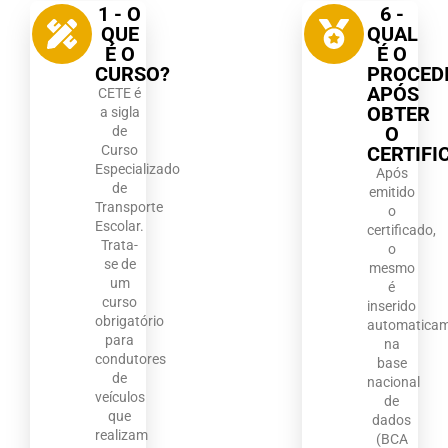
1 - O
6 -
QUE
QUAL
É O
É O
CURSO?
PROCED
APÓS
CETE é
OBTER
a sigla
O
de
Curso
CERTIFI
Especializado
Após
de
emitido
Transporte
o
Escolar.
certificado,
Trata-
o
se de
mesmo
um
é
curso
inserido
obrigatório
automatica
para
na
condutores
base
de
nacional
veículos
de
que
dados
realizam
(BCA