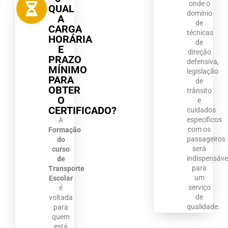
onde o
QUAL
domínio
A
de
CARGA
técnicas
HORÁRIA
de
E
direção
PRAZO
defensiva,
MÍNIMO
legislação
PARA
de
OBTER
trânsito
O
e
CERTIFICADO?
cuidados
específicos
A
com os
Formação
passageiros
do
será
curso
indispensáve
de
para
Transporte
um
Escolar
serviço
é
de
voltada
qualidade.
para
quem
está