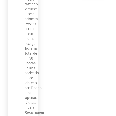
fazendo
o curso
pela
primeira
vez. O
curso
tem
uma
carga
horária
total de
50
horas
aulas
podendo
se
obter o
certificado
em
apenas
7 dias.
Já a
Reciclagem