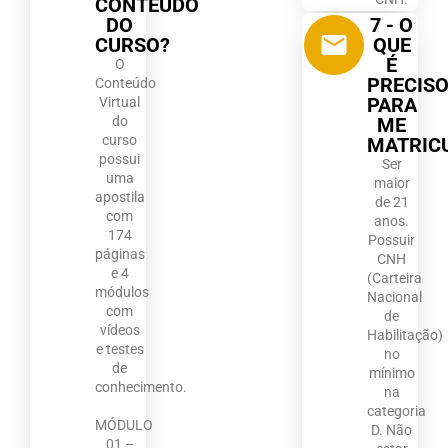
CONTEÚDO
DO
7 - O
CURSO?
QUE
É
O
PRECIS
Conteúdo
PARA
Virtual
do
ME
curso
MATRIC
possui
Ser
uma
maior
apostila
de 21
com
anos.
174
Possuir
páginas
CNH
e 4
(Carteira
módulos
Nacional
com
de
vídeos
Habilitação)
e testes
no
de
mínimo
conhecimento.
na
categoria
MÓDULO
D. Não
01 –