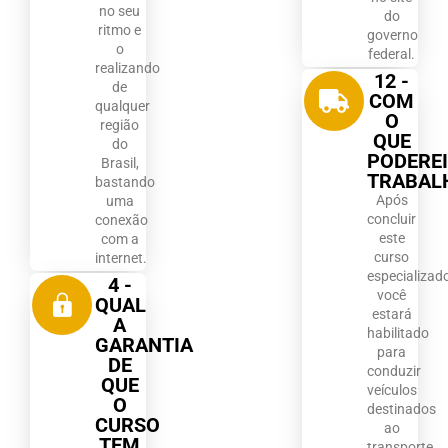
no seu
do
ritmo e
governo
o
federal.
realizando
12 -
de
COM
qualquer
O
região
QUE
do
PODERE
Brasil,
TRABAL
bastando
Após
uma
concluir
conexão
este
com a
curso
internet.
especializad
4 -
você
QUAL
estará
A
habilitado
GARANTIA
para
DE
conduzir
QUE
veículos
O
destinados
CURSO
ao
TEM
transporte