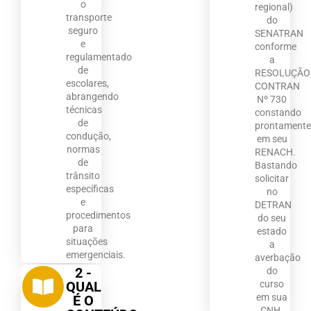
o
regional)
transporte
do
seguro
SENATRAN
e
conforme
regulamentado
a
de
RESOLUÇÃO
escolares,
CONTRAN
abrangendo
Nº 730
técnicas
constando
de
prontament
condução,
em seu
normas
RENACH.
de
Bastando
trânsito
solicitar
específicas
no
e
DETRAN
procedimentos
do seu
para
estado
situações
a
emergenciais.
averbação
2 -
do
curso
QUAL
em sua
É O
CNH.