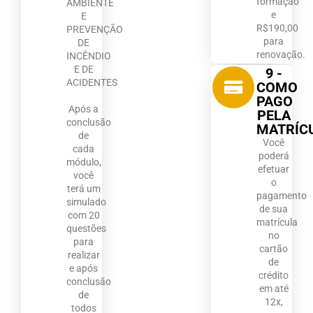
formação
AMBIENTE
e
E
R$190,00
PREVENÇÃO
para
DE
renovação.
INCÊNDIO
E DE
9 -
ACIDENTES
COMO
PAGO
Após a
PELA
conclusão
MATRÍC
de
Você
cada
poderá
módulo,
efetuar
você
o
terá um
pagamento
simulado
de sua
com 20
matrícula
questões
no
para
cartão
realizar
de
e após
crédito
conclusão
em até
de
12x,
todos