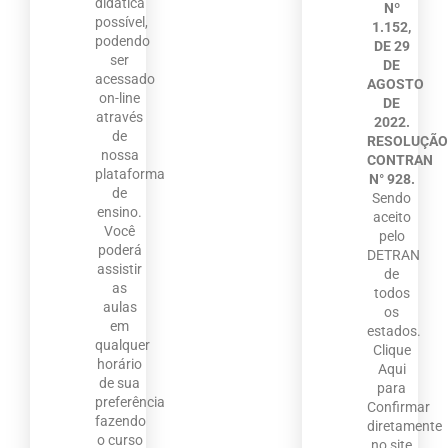
didática
Nº
possível,
1.152,
podendo
DE 29
ser
DE
acessado
AGOSTO
on-line
DE
através
2022.
de
RESOLUÇÃ
nossa
CONTRAN
plataforma
N° 928.
de
Sendo
ensino.
aceito
Você
pelo
poderá
DETRAN
assistir
de
as
todos
aulas
os
em
estados.
qualquer
Clique
horário
Aqui
de sua
para
preferência
Confirmar
fazendo
diretamente
o curso
no site