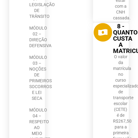
estar
LEGISLAÇÃO
com a
DE
CNH
TRÂNSITO
cassada.
8 -
MÓDULO
QUANTO
02 –
CUSTA
DIREÇÃO
A
DEFENSIVA
MATRIC
O valor
MÓDULO
da
03 –
matrícula
NOÇÕES
no
DE
curso
PRIMEIROS
especializad
SOCORROS
de
E LEI
transporte
SECA
escolar
(CETE)
MÓDULO
é de
04 –
R$267,50
RESPEITO
para a
AO
primeira
MEIO