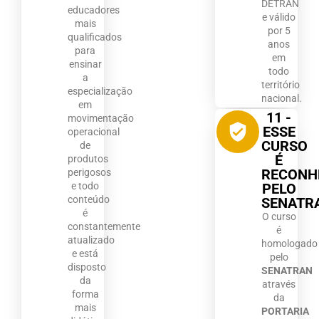
DETRAN
educadores
e válido
mais
por 5
qualificados
anos
para
em
ensinar
todo
a
território
especialização
nacional.
em
11 -
movimentação
ESSE
operacional
CURSO
de
É
produtos
RECONH
perigosos
PELO
e todo
conteúdo
SENATR
é
O curso
constantemente
é
atualizado
homologado
e está
pelo
disposto
SENATRAN
da
através
forma
da
mais
PORTARIA