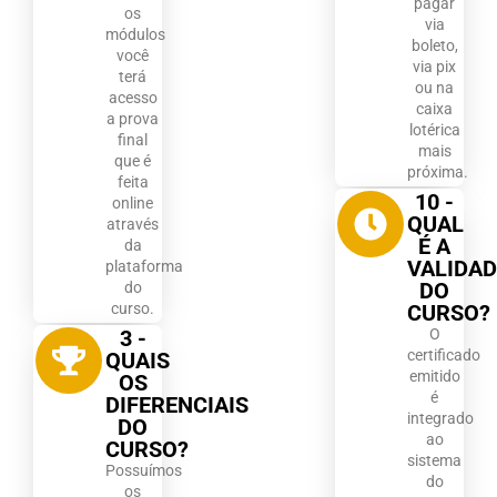
pagar
os
via
módulos
boleto,
você
via pix
terá
ou na
acesso
caixa
a prova
lotérica
final
mais
que é
próxima.
feita
10 -
online
QUAL
através
É A
da
VALIDAD
plataforma
DO
do
CURSO?
curso.
O
3 -
certificado
QUAIS
emitido
OS
é
DIFERENCIAIS
integrado
DO
ao
CURSO?
sistema
Possuímos
do
os