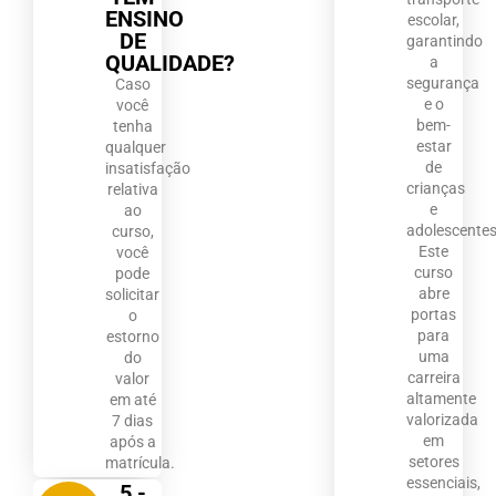
ENSINO
escolar,
DE
garantindo
QUALIDADE?
a
segurança
Caso
e o
você
bem-
tenha
estar
qualquer
de
insatisfação
crianças
relativa
e
ao
adolescentes
curso,
Este
você
curso
pode
abre
solicitar
portas
o
para
estorno
uma
do
carreira
valor
altamente
em até
valorizada
7 dias
em
após a
setores
matrícula.
essenciais,
5 -